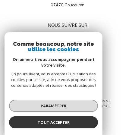
07470
coucouron
NOUS SUIVRE SUR
Comme beaucoup, notre site
utilise les cookies
On aimerait vous accompagner pendant
votre visite.
ADHÉRENTS
En poursuivant, vous acceptez l'utilisation des
cookies par ce site, afin de vous proposer des
contenus adaptés et réaliser des statistiques !
© 2026 | Tous droits réservés | Traduction powered by Google |
PARAMÉTRER
Nos honoraires
Mentions légales
Admin
Nos liens
Politique RGPD
Cookies
TOUT ACCEPTER