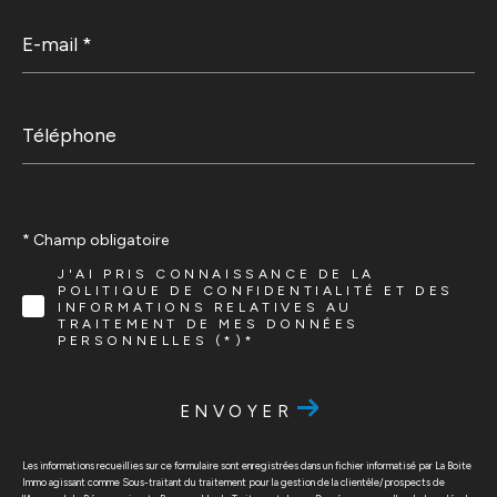
E-
mail
*
Téléphone
* Champ obligatoire
J'AI PRIS CONNAISSANCE DE LA
POLITIQUE DE CONFIDENTIALITÉ ET DES
INFORMATIONS RELATIVES AU
TRAITEMENT DE MES DONNÉES
PERSONNELLES (*)*
ENVOYER
Les informations recueillies sur ce formulaire sont enregistrées dans un fichier informatisé par La Boite
Immo agissant comme Sous-traitant du traitement pour la gestion de la clientèle/prospects de