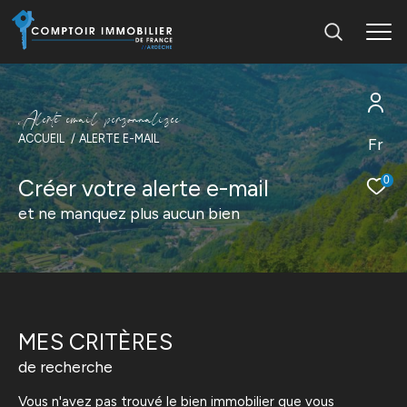
A
l
e
r
t
e
e
m
a
i
l
p
e
r
s
o
n
n
a
l
i
s
é
e
ACCUEIL
ALERTE E-MAIL
Fr
0
Créer votre alerte e-mail
et ne manquez plus aucun bien
MES CRITÈRES
de recherche
Vous n'avez pas trouvé le bien immobilier que vous