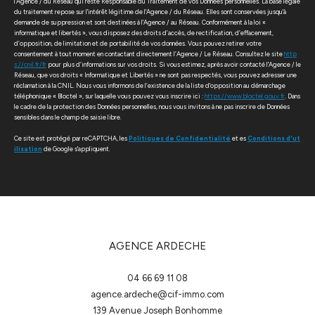
l'Agence / du Réseau qui reste Responsable du Traitement de vos Données personnelles. La base légale
du traitement repose sur l'intérêt légitime de l'Agence / du Réseau. Elles sont conservées jusqu'à
demande de suppression et sont destinées à l'Agence / au Réseau. Conformément à la loi «
informatique et libertés », vous disposez des droits d’accès, de rectification, d’effacement,
d’opposition, de limitation et de portabilité de vos données. Vous pouvez retirer votre
consentement à tout moment en contactant directement l’Agence / Le Réseau. Consultez le site
http
s://cnil.fr/fr
pour plus d’informations sur vos droits. Si vous estimez, après avoir contacté l'Agence / le
Réseau, que vos droits « Informatique et Libertés » ne sont pas respectés, vous pouvez adresser une
réclamation à la CNIL. Nous vous informons de l’existence de la liste d'opposition au démarchage
téléphonique « Bloctel », sur laquelle vous pouvez vous inscrire ici :
https://www.bloctel.gouv.fr
. Dans
le cadre de la protection des Données personnelles, nous vous invitons à ne pas inscrire de Données
sensibles dans le champ de saisie libre.
Ce site est protégé par reCAPTCHA, les
Politiques de Confidentialité
et es
Conditions d'ut
ilisation
de Google s'appliquent.
AGENCE ARDECHE
04 66 69 11 08
agence.ardeche@cif-immo.com
139 Avenue Joseph Bonhomme