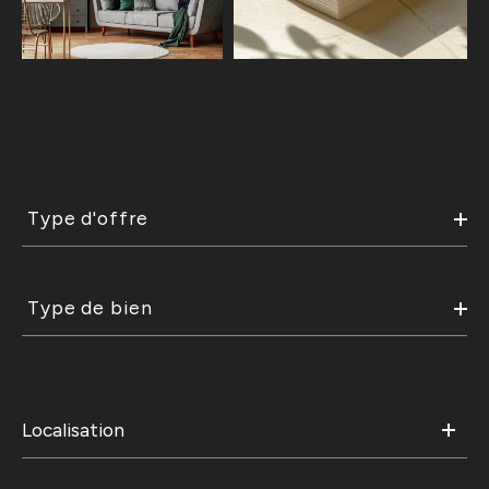
Type
d'offre
Type d'offre
Type
de
Type de bien
bien