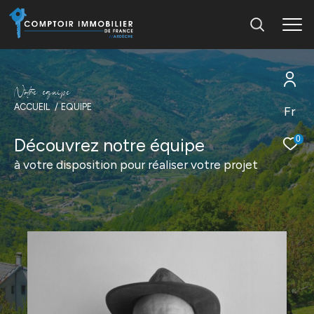
N
o
t
r
e
é
q
u
i
p
e
ACCUEIL
EQUIPE
Fr
0
Découvrez notre équipe
à votre disposition pour réaliser votre projet