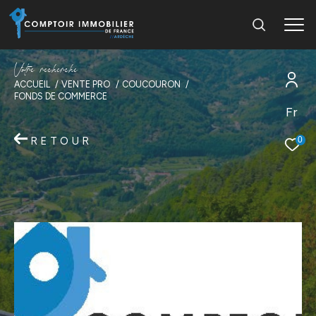
V
o
t
r
e
r
e
c
h
e
r
c
h
e
ACCUEIL
VENTE PRO
COUCOURON
FONDS DE COMMERCE
Fr
RETOUR
0