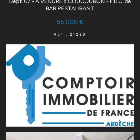
Dépt. 07 - A VENDRE à COUCOURON - F.D.C. de
BAR RESTAURANT
55 000 €
REF : 21228