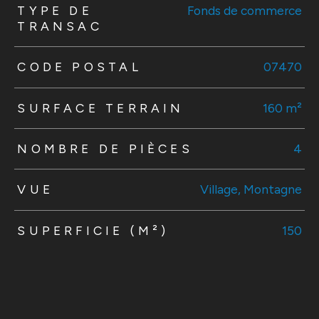
TRAD_ZEPHYR_Caracteristique
TRAD_ZEPHYR_Valeurs
TYPE DE
Fonds de commerce
TRANSAC
CODE POSTAL
07470
SURFACE TERRAIN
160 m²
NOMBRE DE PIÈCES
4
VUE
Village, Montagne
SUPERFICIE (M²)
150