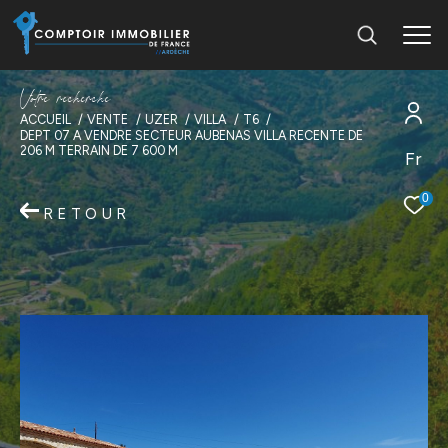
V
o
t
r
e
r
e
c
h
e
r
c
h
e
ACCUEIL
VENTE
UZER
VILLA
T6
DEPT 07 A VENDRE SECTEUR AUBENAS VILLA RECENTE DE
206 M TERRAIN DE 7 600 M
Fr
0
RETOUR