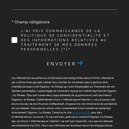
* Champ obligatoire
J'AI PRIS CONNAISSANCE DE LA
POLITIQUE DE CONFIDENTIALITÉ ET
DES INFORMATIONS RELATIVES AU
TRAITEMENT DE MES DONNÉES
PERSONNELLES (*)*
ENVOYER
Les informations recueillies sur ce formulaire sont enregistrées dans un fichier informatisé
par La Boite Immo agissant comme Sous-traitant du traitement pour la gestion de la
clientèle/prospects de l'Agence / du Réseau qui reste Responsable du Traitement de vos
Données personnelles. La base légale du traitement repose sur l'intérêt légitime de l'Agence
/ du Réseau. Elles sont conservées jusqu'à demande de suppression et sont destinées à
l'Agence / au Réseau. Conformément à la loi « informatique et libertés », vous disposez des
droits d’accès, de rectification, d’effacement, d’opposition, de limitation et de portabilité
de vos données. Vous pouvez retirer votre consentement à tout moment en contactant
directement l’Agence / Le Réseau. Consultez le site
https://cnil.fr/fr
pour plus
d’informations sur vos droits. Si vous estimez, après avoir contacté l'Agence / le Réseau,
que vos droits « Informatique et Libertés » ne sont pas respectés, vous pouvez adresser
une réclamation à la CNIL. Nous vous informons de l’existence de la liste d'opposition au