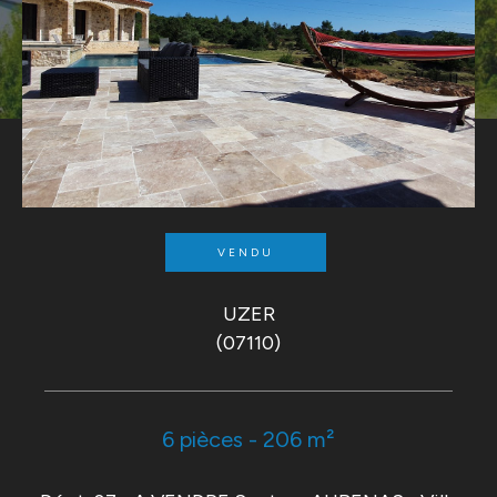
VENDU
UZER
(07110)
6 pièces - 206 m²