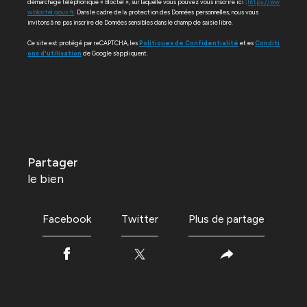
démarchage téléphonique « Bloctel », sur laquelle vous pouvez vous inscrire ici :
https://ww
w.bloctel.gouv.fr
. Dans le cadre de la protection des Données personnelles, nous vous
invitons à ne pas inscrire de Données sensibles dans le champ de saisie libre.
Ce site est protégé par reCAPTCHA, les
Politiques de Confidentialité
et es
Conditi
ons d'utilisation
de Google s'appliquent.
partager
le bien
Facebook
Twitter
Plus de partage