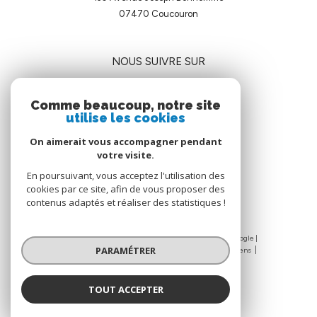
07470
coucouron
NOUS SUIVRE SUR
Comme beaucoup, notre site
utilise les cookies
On aimerait vous accompagner pendant
votre visite.
ADHÉRENTS
En poursuivant, vous acceptez l'utilisation des
cookies par ce site, afin de vous proposer des
contenus adaptés et réaliser des statistiques !
© 2026 | Tous droits réservés | Traduction powered by Google |
PARAMÉTRER
Nos honoraires
Mentions légales
Admin
Nos liens
Politique RGPD
Cookies
TOUT ACCEPTER