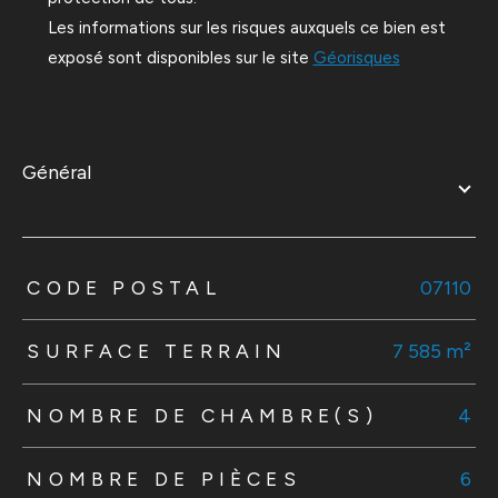
Les informations sur les risques auxquels ce bien est
exposé sont disponibles sur le site
Géorisques
général
TRAD_ZEPHYR_Caracteristique
TRAD_ZEPHYR_Valeurs
CODE POSTAL
07110
SURFACE TERRAIN
7 585 m²
NOMBRE DE CHAMBRE(S)
4
NOMBRE DE PIÈCES
6