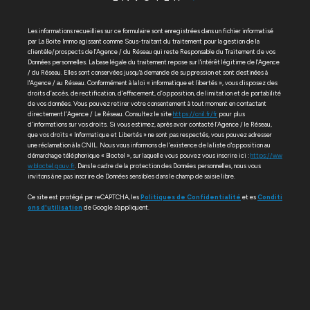
Les informations recueillies sur ce formulaire sont enregistrées dans un fichier informatisé
par La Boite Immo agissant comme Sous-traitant du traitement pour la gestion de la
clientèle/prospects de l'Agence / du Réseau qui reste Responsable du Traitement de vos
Données personnelles. La base légale du traitement repose sur l'intérêt légitime de l'Agence
/ du Réseau. Elles sont conservées jusqu'à demande de suppression et sont destinées à
l'Agence / au Réseau. Conformément à la loi « informatique et libertés », vous disposez des
droits d’accès, de rectification, d’effacement, d’opposition, de limitation et de portabilité
de vos données. Vous pouvez retirer votre consentement à tout moment en contactant
directement l’Agence / Le Réseau. Consultez le site
https://cnil.fr/fr
pour plus
d’informations sur vos droits. Si vous estimez, après avoir contacté l'Agence / le Réseau,
que vos droits « Informatique et Libertés » ne sont pas respectés, vous pouvez adresser
une réclamation à la CNIL. Nous vous informons de l’existence de la liste d'opposition au
démarchage téléphonique « Bloctel », sur laquelle vous pouvez vous inscrire ici :
https://ww
w.bloctel.gouv.fr
. Dans le cadre de la protection des Données personnelles, nous vous
invitons à ne pas inscrire de Données sensibles dans le champ de saisie libre.
Ce site est protégé par reCAPTCHA, les
Politiques de Confidentialité
et es
Conditi
ons d'utilisation
de Google s'appliquent.