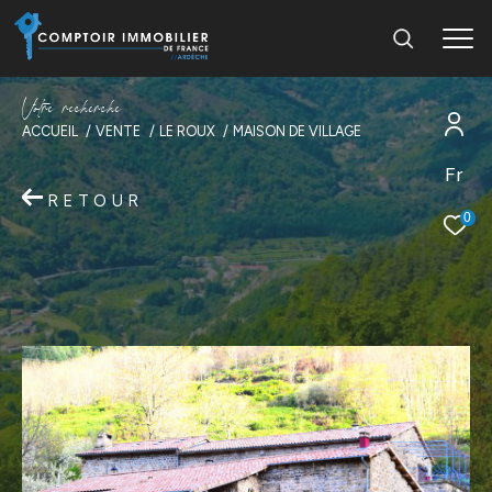
V
o
t
r
e
r
e
c
h
e
r
c
h
e
ACCUEIL
VENTE
LE ROUX
MAISON DE VILLAGE
Fr
RETOUR
0