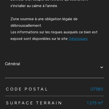
s'installer au calme à l'année.
Zone soumise à une obligation légale de
débroussaillement.
Les informations sur les risques auxquels ce bien est
exposé sont disponibles sur le site
Géorisques
général
TRAD_ZEPHYR_Caracteristique
TRAD_ZEPHYR_Valeurs
CODE POSTAL
07560
SURFACE TERRAIN
1 275 m²