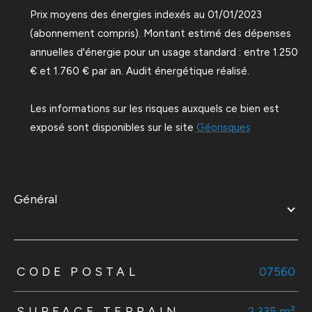
Prix moyens des énergies indexés au 01/01/2023
(abonnement compris). Montant estimé des dépenses
annuelles d'énergie pour un usage standard : entre 1.250
€ et 1.760 € par an. Audit énergétique réalisé.
Les informations sur les risques auxquels ce bien est
exposé sont disponibles sur le site
Géorisques
général
TRAD_ZEPHYR_Caracteristique
TRAD_ZEPHYR_Valeurs
CODE POSTAL
07560
SURFACE TERRAIN
2 335 m²