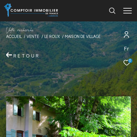
V
o
t
r
e
r
e
c
h
e
r
c
h
e
ACCUEIL
VENTE
LE ROUX
MAISON DE VILLAGE
Fr
RETOUR
0