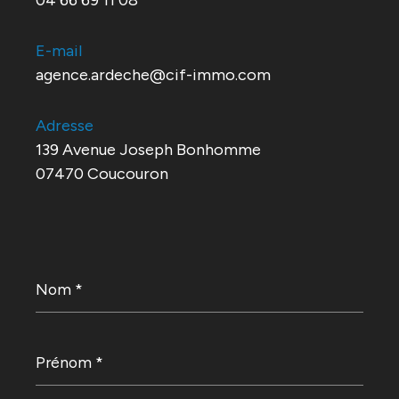
04 66 69 11 08
E-mail
agence.ardeche@cif-immo.com
Adresse
139 Avenue Joseph Bonhomme
07470 Coucouron
Nom
*
Prénom
*