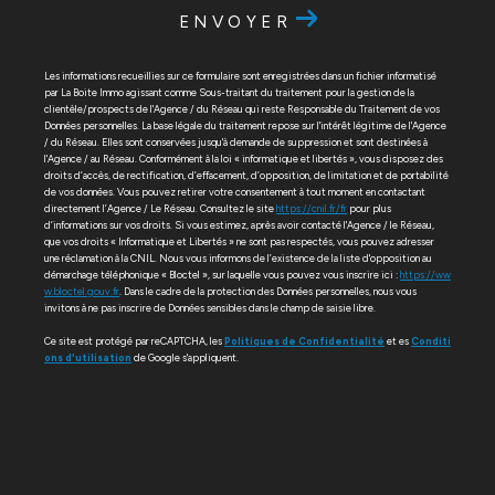
ENVOYER
Les informations recueillies sur ce formulaire sont enregistrées dans un fichier informatisé
par La Boite Immo agissant comme Sous-traitant du traitement pour la gestion de la
clientèle/prospects de l'Agence / du Réseau qui reste Responsable du Traitement de vos
Données personnelles. La base légale du traitement repose sur l'intérêt légitime de l'Agence
/ du Réseau. Elles sont conservées jusqu'à demande de suppression et sont destinées à
l'Agence / au Réseau. Conformément à la loi « informatique et libertés », vous disposez des
droits d’accès, de rectification, d’effacement, d’opposition, de limitation et de portabilité
de vos données. Vous pouvez retirer votre consentement à tout moment en contactant
directement l’Agence / Le Réseau. Consultez le site
https://cnil.fr/fr
pour plus
d’informations sur vos droits. Si vous estimez, après avoir contacté l'Agence / le Réseau,
que vos droits « Informatique et Libertés » ne sont pas respectés, vous pouvez adresser
une réclamation à la CNIL. Nous vous informons de l’existence de la liste d'opposition au
démarchage téléphonique « Bloctel », sur laquelle vous pouvez vous inscrire ici :
https://ww
w.bloctel.gouv.fr
. Dans le cadre de la protection des Données personnelles, nous vous
invitons à ne pas inscrire de Données sensibles dans le champ de saisie libre.
Ce site est protégé par reCAPTCHA, les
Politiques de Confidentialité
et es
Conditi
ons d'utilisation
de Google s'appliquent.