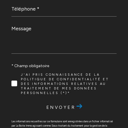
Téléphone
*
Message
*
* Champ obligatoire
J'AI PRIS CONNAISSANCE DE LA
POLITIQUE DE CONFIDENTIALITÉ ET
DES INFORMATIONS RELATIVES AU
TRAITEMENT DE MES DONNÉES
PERSONNELLES (*)*
ENVOYER
Les informations recueillies sur ce formulaire sont enregistrées dans un fichier informatisé
par La Boite Immo agissant comme Sous-traitant du traitement pour la gestion de la