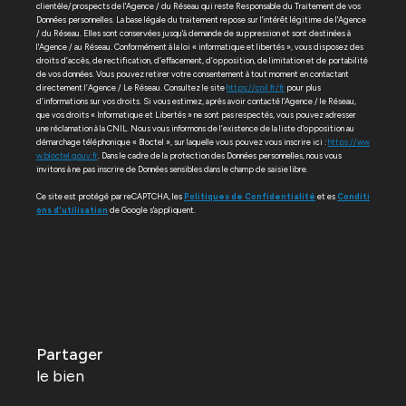
clientèle/prospects de l'Agence / du Réseau qui reste Responsable du Traitement de vos
Données personnelles. La base légale du traitement repose sur l'intérêt légitime de l'Agence
/ du Réseau. Elles sont conservées jusqu'à demande de suppression et sont destinées à
l'Agence / au Réseau. Conformément à la loi « informatique et libertés », vous disposez des
droits d’accès, de rectification, d’effacement, d’opposition, de limitation et de portabilité
de vos données. Vous pouvez retirer votre consentement à tout moment en contactant
directement l’Agence / Le Réseau. Consultez le site
https://cnil.fr/fr
pour plus
d’informations sur vos droits. Si vous estimez, après avoir contacté l'Agence / le Réseau,
que vos droits « Informatique et Libertés » ne sont pas respectés, vous pouvez adresser
une réclamation à la CNIL. Nous vous informons de l’existence de la liste d'opposition au
démarchage téléphonique « Bloctel », sur laquelle vous pouvez vous inscrire ici :
https://ww
w.bloctel.gouv.fr
. Dans le cadre de la protection des Données personnelles, nous vous
invitons à ne pas inscrire de Données sensibles dans le champ de saisie libre.
Ce site est protégé par reCAPTCHA, les
Politiques de Confidentialité
et es
Conditi
ons d'utilisation
de Google s'appliquent.
partager
le bien