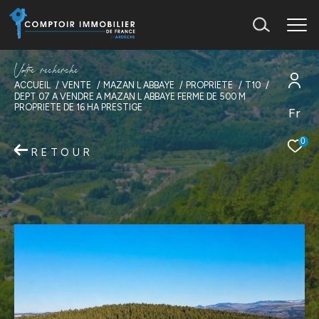
V
o
t
r
e
r
e
c
h
e
r
c
h
e
ACCUEIL
VENTE
MAZAN L ABBAYE
PROPRIETE
T10
DEPT 07 A VENDRE A MAZAN L ABBAYE FERME DE 500 M
PROPRIETE DE 16 HA PRESTIGE
Fr
0
RETOUR