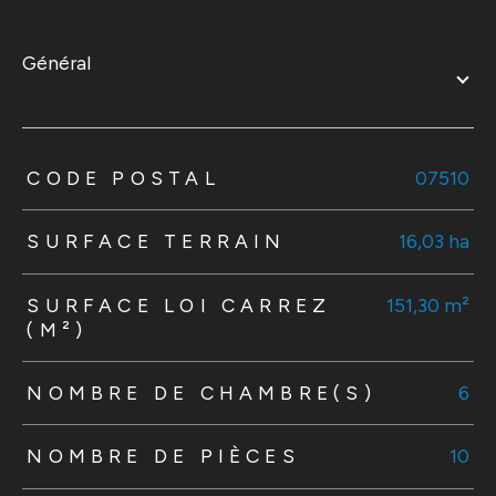
général
TRAD_ZEPHYR_Caracteristique
TRAD_ZEPHYR_Valeurs
CODE POSTAL
07510
SURFACE TERRAIN
16,03 ha
SURFACE LOI CARREZ
151,30 m²
(M²)
NOMBRE DE CHAMBRE(S)
6
NOMBRE DE PIÈCES
10