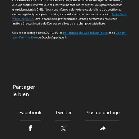
d’informations sur vos droits. Si vous estimez, après avoir contacté l'Agence / le Réseau,
que vos droits « Informatique et Libertés » ne sont pas respectés, vous pouvez adresser
une réclamation à la CNIL. Nous vous informons de l’existence de la liste d'opposition au
démarchage téléphonique « Bloctel », sur laquelle vous pouvez vous inscrire ici :
https://ww
w.bloctel.gouv.fr
. Dans le cadre de la protection des Données personnelles, nous vous
invitons à ne pas inscrire de Données sensibles dans le champ de saisie libre.
Ce site est protégé par reCAPTCHA, les
Politiques de Confidentialité
et es
Conditi
ons d'utilisation
de Google s'appliquent.
partager
le bien
Facebook
Twitter
Plus de partage