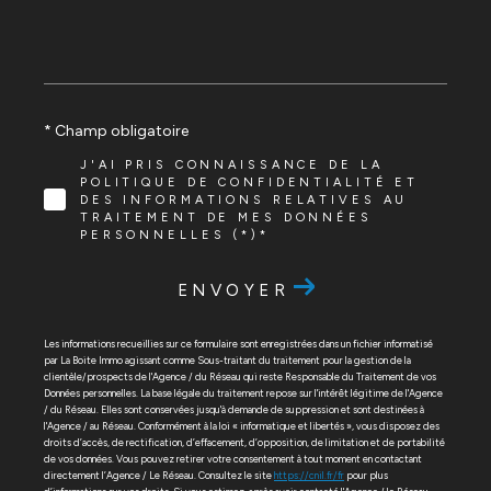
* Champ obligatoire
J'AI PRIS CONNAISSANCE DE LA
POLITIQUE DE CONFIDENTIALITÉ ET
DES INFORMATIONS RELATIVES AU
TRAITEMENT DE MES DONNÉES
PERSONNELLES (*)*
ENVOYER
Les informations recueillies sur ce formulaire sont enregistrées dans un fichier informatisé
par La Boite Immo agissant comme Sous-traitant du traitement pour la gestion de la
clientèle/prospects de l'Agence / du Réseau qui reste Responsable du Traitement de vos
Données personnelles. La base légale du traitement repose sur l'intérêt légitime de l'Agence
/ du Réseau. Elles sont conservées jusqu'à demande de suppression et sont destinées à
l'Agence / au Réseau. Conformément à la loi « informatique et libertés », vous disposez des
droits d’accès, de rectification, d’effacement, d’opposition, de limitation et de portabilité
de vos données. Vous pouvez retirer votre consentement à tout moment en contactant
directement l’Agence / Le Réseau. Consultez le site
https://cnil.fr/fr
pour plus