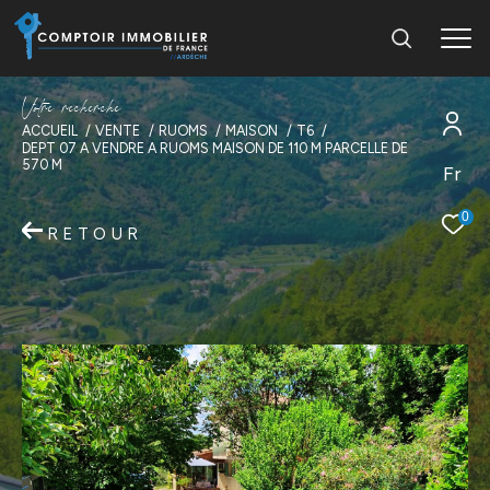
V
o
t
r
e
r
e
c
h
e
r
c
h
e
ACCUEIL
VENTE
RUOMS
MAISON
T6
DEPT 07 A VENDRE A RUOMS MAISON DE 110 M PARCELLE DE
570 M
Fr
0
RETOUR