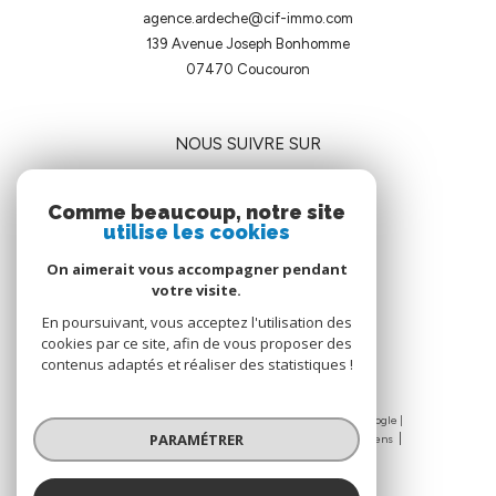
agence.ardeche@cif-immo.com
139 Avenue Joseph Bonhomme
07470
coucouron
NOUS SUIVRE SUR
Comme beaucoup, notre site
utilise les cookies
On aimerait vous accompagner pendant
votre visite.
ADHÉRENTS
En poursuivant, vous acceptez l'utilisation des
cookies par ce site, afin de vous proposer des
contenus adaptés et réaliser des statistiques !
© 2026 | Tous droits réservés | Traduction powered by Google |
PARAMÉTRER
Nos honoraires
Mentions légales
Admin
Nos liens
Politique RGPD
Cookies