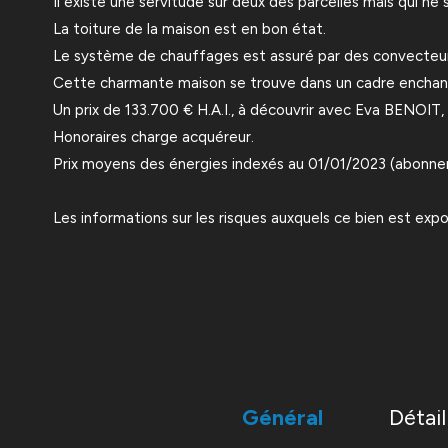
Il existe une servitude sur deux des parcelles mais qui ne
La toiture de la maison est en bon état.
Le système de chauffages est assuré par des convecteurs 
Cette charmante maison se trouve dans un cadre enchante
Un prix de 133.700 € H.A.I., à découvrir avec Eva BENOI
Honoraires charge acquéreur.
Prix moyens des énergies indexés au 01/01/2023 (abonnem
Les informations sur les risques auxquels ce bien est expo
Général
Détail