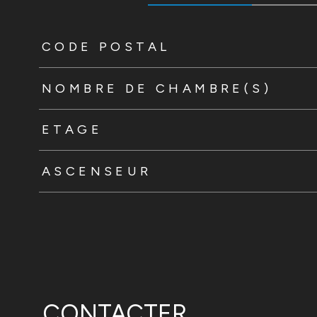
TRAD_ZEPHYR_Caracteristique
TRAD_ZEPHYR_Valeur
CODE POSTAL
NOMBRE DE CHAMBRE(S)
ETAGE
ASCENSEUR
CONTACTER