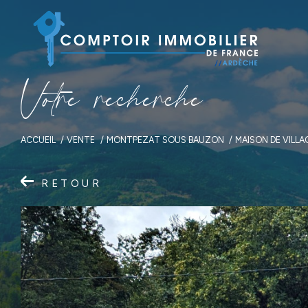
V
o
t
r
e
r
e
c
h
e
r
c
h
e
ACCUEIL
VENTE
MONTPEZAT SOUS BAUZON
MAISON DE VILLA
RETOUR