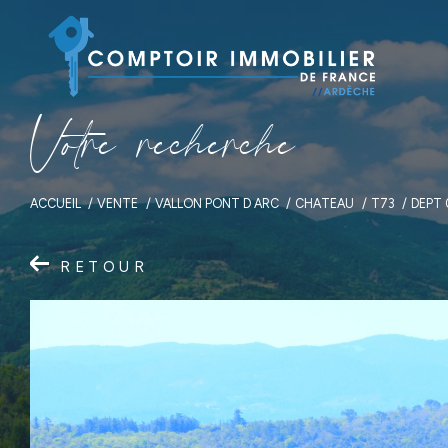
V
o
t
r
e
r
e
c
h
e
r
c
h
e
ACCUEIL
VENTE
VALLON PONT D ARC
CHATEAU
T73
DEPT 
RETOUR