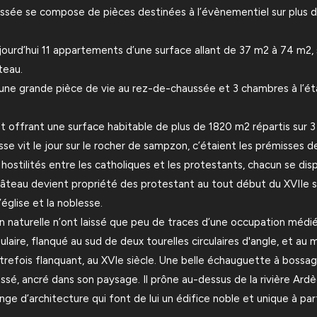
haussée se compose de pièces destinées à l’évènementiel sur plus 
ourd’hui 11 appartements d’une surface allant de 37 m2 à 74 m2
teau.
une grande pièce de vie au rez-de-chaussée et 3 chambres à l’éta
offrant une surface habitable de plus de 1820 m2 répartis sur 3 l
sse vit le jour sur le rocher de sampzon, c’étaient les prémisses 
 hostilités entre les catholiques et les protestants, chacun se di
château devient propriété des protestant au tout début du XVIIe s
église et la noblesse.
n naturelle n’ont laissé que peu de traces d’une occupation méd
laire, flanqué au sud de deux tourelles circulaires d'angle, et au
refois flanquant, au XVIe siècle. Une belle échauguette à bossag
é, ancré dans son paysage. Il prône au-dessus de la rivière Ardè
nge d’architecture qui font de lui un édifice noble et unique à par