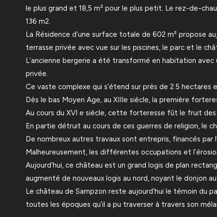
le plus grand et 18,5 m² pour le plus petit. Le rez-de-c
136 m2.
La Résidence d’une surface totale de 602 m² propose auj
terrasse privée avec vue sur les piscines, le parc et le châ
L’ancienne bergerie a été transformé en habitation avec 
privée.
Ce vaste complexe qui s’étend sur près de 2.5 hectares et 
Dès le bas Moyen Age, au XIIIe siècle, la première fortere
Au cours du XVI e siècle, cette forteresse fût le fruit des
En partie détruit au cours de ces guerres de religion, le 
De nombreux autres travaux sont entrepris, financés par l’
Malheureusement, les différentes occupations et l’érosio
Aujourd’hui, ce château est un grand logis de plan rectangu
augmenté de nouveaux logis au nord, noyant le donjon aut
Le château de Sampzon reste aujourd’hui le témoin du pass
toutes les époques qu’il a pu traverser à travers son méla