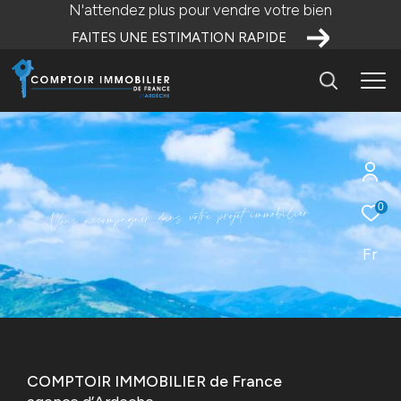
N'attendez plus pour vendre votre bien
FAITES UNE ESTIMATION RAPIDE
r
e
i
l
i
b
o
0
m
m
i
t
e
j
o
r
p
e
r
t
o
v
s
n
a
d
r
e
n
g
a
p
m
o
c
c
a
s
u
o
V
Fr
COMPTOIR IMMOBILIER de France