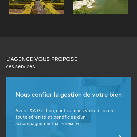
L’Agence COMPTOIR IMMOBILIER de France à
COUCOURON vous accueille au 139 Avenue
Joseph Bonhomme :
Du mardi au vendredi de 9 h à 12 h,
Le samedi de 9 h à 12 h, une semaine sur deux,
L'AGENCE VOUS PROPOSE
Visite les après-midis sur rendez-vous de 13 h 30 à
ses services
18 h 30.
Vous pouvez nous joindre au 04.66.69.11.08.,
n’hésitez à nous laisser un message en cas
Nous confier la gestion de votre bien
d’absence.
Avec L&A Gestion, confiez-nous votre bien en
ACHAT – VENTE – FINANCEMENT, nous aurons
toute sérénité et bénéficiez d'un
toujours une solution à votre projet !
accompagnement sur-mesure !
Bruno CHAMPETIER et Eva BENOIT