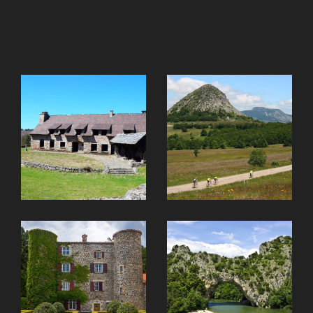
ce qui nous permet d'offrir à votre bien une
visibilité maximale et d'attirer des acheteurs
potentiels du monde entier.
Nous sommes à votre écoute pour comprendre
vos besoins spécifiques et pour vous proposer les
meilleures solutions. Que vous cherchiez à acheter,
vendre ou louer un bien immobilier en Montagne
Ardéchoise, Sud-Ardèche, ainsi qu’en Haute-Loire,
nous sommes là pour vous guider et vous fournir un
service professionnel et personnalisé.
Nous pourrons aussi vous apporter un service
complet avec notre réseau de partenaires
(Géomètres, Diagnostiqueurs, Courtiers, Notaires,
Constructeurs, Bâtisseurs, Artisans, etc.) avec qui
nous travaillons depuis de nombreuses années !