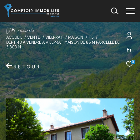
V
o
t
r
e
r
e
c
h
e
r
c
h
e
ACCUEIL
VENTE
VIELPRAT
MAISON
T5
DEPT 43 A VENDRE A VIELPRAT MAISON DE 85 M PARCELLE DE
3 800 M
Fr
0
RETOUR