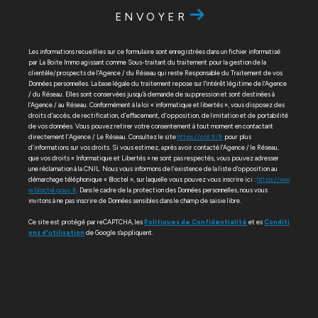
ENVOYER
Les informations recueillies sur ce formulaire sont enregistrées dans un fichier informatisé
par La Boite Immo agissant comme Sous-traitant du traitement pour la gestion de la
clientèle/prospects de l'Agence / du Réseau qui reste Responsable du Traitement de vos
Données personnelles. La base légale du traitement repose sur l'intérêt légitime de l'Agence
/ du Réseau. Elles sont conservées jusqu'à demande de suppression et sont destinées à
l'Agence / au Réseau. Conformément à la loi « informatique et libertés », vous disposez des
droits d’accès, de rectification, d’effacement, d’opposition, de limitation et de portabilité
de vos données. Vous pouvez retirer votre consentement à tout moment en contactant
directement l’Agence / Le Réseau. Consultez le site
https://cnil.fr/fr
pour plus
d’informations sur vos droits. Si vous estimez, après avoir contacté l'Agence / le Réseau,
que vos droits « Informatique et Libertés » ne sont pas respectés, vous pouvez adresser
une réclamation à la CNIL. Nous vous informons de l’existence de la liste d'opposition au
démarchage téléphonique « Bloctel », sur laquelle vous pouvez vous inscrire ici :
https://ww
w.bloctel.gouv.fr
. Dans le cadre de la protection des Données personnelles, nous vous
invitons à ne pas inscrire de Données sensibles dans le champ de saisie libre.
Ce site est protégé par reCAPTCHA, les
Politiques de Confidentialité
et es
Conditi
ons d'utilisation
de Google s'appliquent.