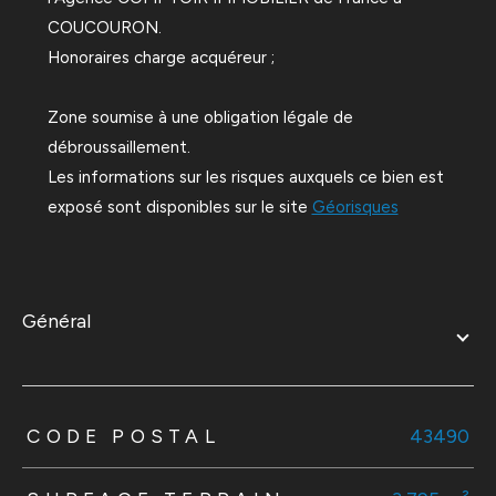
COUCOURON.
Honoraires charge acquéreur ;
Zone soumise à une obligation légale de
débroussaillement.
Les informations sur les risques auxquels ce bien est
exposé sont disponibles sur le site
Géorisques
général
TRAD_ZEPHYR_Caracteristique
TRAD_ZEPHYR_Valeurs
CODE POSTAL
43490