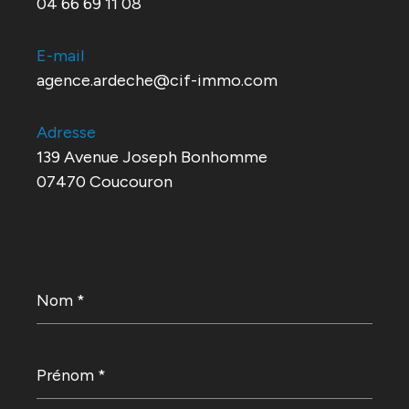
04 66 69 11 08
E-mail
agence.ardeche@cif-immo.com
Adresse
139 Avenue Joseph Bonhomme
07470 Coucouron
Nom
*
Prénom
*